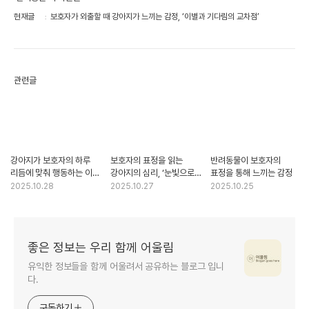
현재글
보호자가 외출할 때 강아지가 느끼는 감정, ‘이별과 기다림의 교차점’
관련글
강아지가 보호자의 하루
보호자의 표정을 읽는
반려동물이 보호자의
리듬에 맞춰 행동하는 이유,
강아지의 심리, ‘눈빛으로
표정을 통해 느끼는 감정
‘동조의 심리학’
감정을 해석하다’
2025.10.28
2025.10.27
2025.10.25
좋은 정보는 우리 함께 어울림
유익한 정보들을 함께 어울려서 공유하는 블로그 입니
다.
구독하기