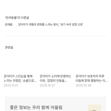
'반려동물'의 다른글
현재글
강아지가 계절의 변화를 느끼는 방식, ‘공기 속의 감정 신호’
관련글
강아지가 스킨십을 통해
강아지가 소리에 반응하는
강아지가 보호자의 하루
느끼는 안정감, ‘손끝으로
이유, ‘감정의 진동을
리듬에 맞춰 행동하는 이유,
전해지는 신뢰의 온도’
느끼는 귀’
‘동조의 심리학’
2025.11.01
2025.10.31
2025.10.28
좋은 정보는 우리 함께 어울림