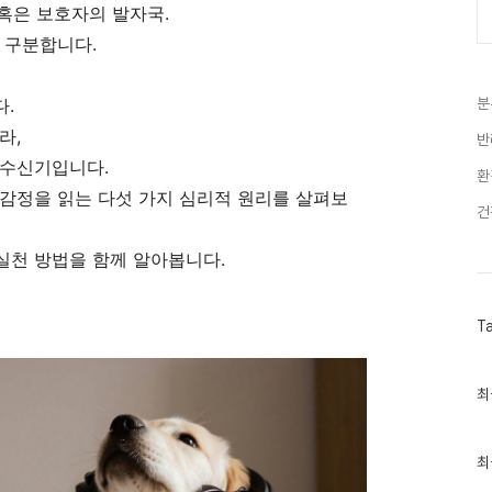
 혹은 보호자의 발자국.
 구분합니다.
다.
분
라,
반
 수신기입니다.
환
감정을 읽는 다섯 가지 심리적 원리를 살펴보
건
실천 방법을 함께 알아봅니다.
T
최
최
근
글
과
인
최
기