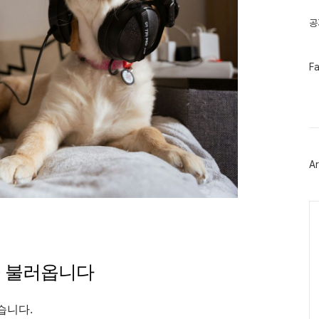
글
공
페
F
이
스
북
트
위
터
플
러
Ar
그
인
Ca
’을 불러옵니다
습니다.