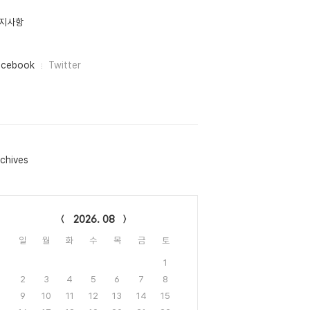
지사항
acebook
Twitter
chives
lendar
2026. 08
일
월
화
수
목
금
토
1
2
3
4
5
6
7
8
9
10
11
12
13
14
15