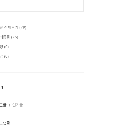
류 전체보기
(79)
려동물
(75)
경
(0)
강
(0)
ag
근글
인기글
근댓글