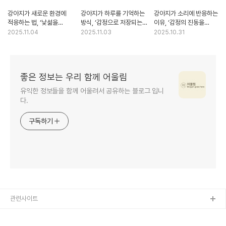
강아지가 새로운 환경에
강아지가 하루를 기억하는
강아지가 소리에 반응하는
적응하는 법, ‘낯섦을
방식, ‘감정으로 저장되는
이유, ‘감정의 진동을
익숙함으로 바꾸는 과정’
기억의 언어’
느끼는 귀’
2025.11.04
2025.11.03
2025.10.31
좋은 정보는 우리 함께 어울림
유익한 정보들을 함께 어울려서 공유하는 블로그 입니
다.
구독하기
관련사이트