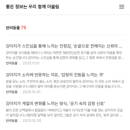
좋은 정보는 우리 함께 어울림
반려동물
75
강아지가 스킨십을 통해 느끼는 안정감, ‘손끝으로 전해지는 신뢰의 온
도’
강아지를 쓰다듬을 때마다 느껴지는 따뜻한 체온은단순한 온기를 넘어 서로의 마음을 확인
하는 순간입니다.강아지는 스킨십을 통해 감정의 변화를 읽고,그 접촉 속에서 안정감을 얻습
니다.스킨십은 언어보다 빠른 교감의 수단입니다.보호자가 손끝으로 건네는 압력과 온도, 움
반려동물
2025.11.01
직임의 속도는강아지에게 신뢰와 사랑을 전달하는 중요한 감정 신호입니다.이번 글에서는
강아지가 스킨십을 통해 느끼는 안정감의 이유와,보호자가 실천할 수 있는 교감 중심의 스킨
강아지가 소리에 반응하는 이유, ‘감정의 진동을 느끼는 귀’
십 방법을 살펴봅니다. 1. 스킨십은 ‘신뢰의 첫 단계’입니다강아지는 낯선 사람의 손길을 경
문을 닫는 소리, 주전자의 끓는 소리, 혹은 보호자의 발자국.강아지는 이 모든 소리 속에서 감
계합니다.하지만 보호자의 손길은 생리적으로 다른 반응을 일으킵니다.부드럽게 만질 때 분
정을 구분합니다.사람이 말의 의미를 듣는다면,강아지는 그 에너지와 진동을 듣습니다.이들
비되는 옥시토신은강아지의 심박수를 낮추고 불안을 완화시킵니다.Tip: 처음 만질 때는 손
의 귀는 단순한 청각 기관이 아니라,환경과 감정을 연결하는 정교한 감정 수신기입니다.이번
반려동물
2025.10.31
바닥이 아닌..
글에서는 강아지가 소리를 통해 감정을 읽는 다섯 가지 심리적 원리를 살펴보고,보호자가 청
각적 안정감을 제공하는 실천 방법을 함께 알아봅니다. 1. 소리는 ‘기억의 감정’을 불러옵니
강아지가 계절의 변화를 느끼는 방식, ‘공기 속의 감정 신호’
다강아지는 소리를 단순히 인식하지 않습니다.과거의 경험과 연결해 ‘감정의 기억’으로 저장
봄이 오면 산책길에서 발걸음이 가벼워지고,겨울이 다가오면 이불 속을 찾는 강아지의 모습
합니다.보호자의 열쇠 소리나 식기 부딪히는 소리에 반응하는 것은,그 소리가 특정 상황을
이 달라집니다.사람처럼 달력을 보지 않지만,그들은 공기 속의 냄새와 온도, 빛의 길이로 계
떠올리게 하기 때문입니다.Tip: 일상 속 반복되는 소리를 긍정적인 경험과 함께 만들..
절을 느낍니다.강아지의 감각은 우리가 인식하는 것보다 훨씬 섬세합니다.공기의 습도나 주
반려동물
2025.10.30
변의 소리, 빛의 색 변화만으로도그들은 “지금은 따뜻한 시기”, “이제 추워지는 계절”을 감지