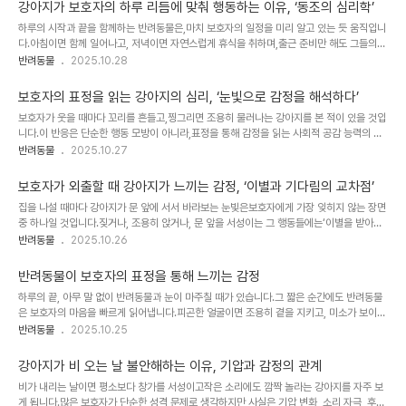
합니다.이번 글에서는 강아지가 계절을 느끼는 다섯 가지 감각적 신호를 살펴보고,보호자가
강아지가 보호자의 하루 리듬에 맞춰 행동하는 이유, ‘동조의 심리학’
이를 이해해 안정적인 생활 환경을 유지하는 방법을 이야기합니다. 1. 냄새는 계절의 가장 강
하루의 시작과 끝을 함께하는 반려동물은,마치 보호자의 일정을 미리 알고 있는 듯 움직입니
력한 신호입니다강아지의 후각은 사람보다 수천 배 예민합니다.봄의 흙냄새, 여름의 습기,
다.아침이면 함께 일어나고, 저녁이면 자연스럽게 휴식을 취하며,출근 준비만 해도 그들의
가을의 낙엽, 겨울의 찬 공기 속 향까지모든 변화가 그들의 감정 상태를 바꿉니다.특히 ..
표정이 달라집니다.이러한 행동은 단순한 습관이 아니라 **‘동조 행동’**이라 불리는 심리
반려동물
2025.10.28
적 반응입니다.강아지는 보호자의 리듬을 관찰하고,그 안에서 안정감을 얻으며 자신의 하루
를 조율합니다.이번 글에서는 강아지가 보호자의 생활 패턴에 맞춰 행동하는 이유와,이를 통
보호자의 표정을 읽는 강아지의 심리, ‘눈빛으로 감정을 해석하다’
해 교감을 깊게 할 수 있는 보호자의 실천 방법을 살펴봅니다. 1. 보호자의 생체 리듬은 ‘신호
보호자가 웃을 때마다 꼬리를 흔들고,찡그리면 조용히 물러나는 강아지를 본 적이 있을 것입
의 기준점’입니다강아지는 하루의 규칙을 스스로 만들지 않습니다.대신 보호자의 행동과 소
니다.이 반응은 단순한 행동 모방이 아니라,표정을 통해 감정을 읽는 사회적 공감 능력의 결
리, 움직임을 기준으로 자신의 리듬을 형성합니다.기상 시간, 식사 준비, 외출 패턴이 일..
과입니다.강아지는 사람과 함께 살아오며눈썹, 입 모양, 시선의 움직임으로 감정을 구분하는
반려동물
2025.10.27
능력을 발전시켰습니다.즉, 우리의 얼굴은 그들에게 하나의 언어입니다.이 글에서는 강아지
가 표정을 읽는 이유와그 해석 과정을 이해함으로써 교감을 깊게 만드는 방법을 알아봅니다.
보호자가 외출할 때 강아지가 느끼는 감정, ‘이별과 기다림의 교차점’
1. 웃는 얼굴은 ‘안정’의 신호로 인식됩니다강아지는 밝은 표정, 부드러운 미소를‘긍정적인
집을 나설 때마다 강아지가 문 앞에 서서 바라보는 눈빛은보호자에게 가장 잊히지 않는 장면
감정’으로 받아들입니다.보호자가 웃을 때 뇌 속에서 옥시토신이 분비되며,강아지 또한 같은
중 하나일 것입니다.짖거나, 조용히 앉거나, 문 앞을 서성이는 그 행동들에는‘이별을 받아들
호르몬 반응을 일으킨다는 연구 결과가 있습니다.이때 그들은 편안함과 신뢰를 동시에 ..
이는 마음’과 ‘기다림의 시작’이 함께 들어 있습니다.강아지에게 보호자의 외출은 단순한 분
반려동물
2025.10.26
리가 아니라,자신이 의지하던 대상과 잠시 떨어지는 심리적 공백의 순간입니다.그들은 시간
을 인간처럼 계산하지 못하지만,감정의 변화를 통해 “이별”과 “재회”를 배우며 성숙해집니
반려동물이 보호자의 표정을 통해 느끼는 감정
다.이 글에서는 강아지가 외출 상황에서 느끼는 감정 단계를 살펴보고,보호자가 불안을 줄이
하루의 끝, 아무 말 없이 반려동물과 눈이 마주칠 때가 있습니다.그 짧은 순간에도 반려동물
고 신뢰를 키울 수 있는 방법을 알아봅니다. 1. 이별 직전의 감정 – ‘변화를 예감하는 불안’강
은 보호자의 마음을 빠르게 읽어냅니다.피곤한 얼굴이면 조용히 곁을 지키고, 미소가 보이면
아지는 보호자가 나가기 전의 행동 패턴을 기억합니다.신발을 신는 소리, 가방을 드..
꼬리를 흔들며 다가옵니다.반려동물에게 사람의 표정은 감정의 지도로 작용합니다.기분 좋
반려동물
2025.10.25
은 얼굴은 햇살 같고, 굳은 표정은 먹구름처럼 느껴집니다.따라서 표정은 단순한 근육의 움
직임이 아니라,반려동물의 정서를 조율하는 감정의 언어입니다.이 글에서는 반려동물이 표
강아지가 비 오는 날 불안해하는 이유, 기압과 감정의 관계
정을 통해 감정을 읽는 이유와,보호자가 얼굴의 표정을 통해 안정감을 전할 수 있는 방법을
비가 내리는 날이면 평소보다 창가를 서성이고작은 소리에도 깜짝 놀라는 강아지를 자주 보
살펴봅니다. 1. 표정은 말보다 빠른 감정 신호입니다반려동물은 언어보다 시각적인 단서를
게 됩니다.많은 보호자가 단순한 성격 문제로 생각하지만,사실은 기압 변화, 소리 자극, 후각
먼저 인식합니다.눈의 모양과 입꼬리의 각도, 이마의 주름 같은 작은 변화까지도그들에게는