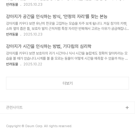
의 예민함, 과거의 경험이한꺼번에 작용하는 복합적인 반응입니다.강아지는 사람보다 훨씬
반려동물
2025.10.23
감정의..
민감한 감각 체계를 가지고 있기 때문에날씨 변화의 작은 신호조차 빠르게 감지합니다.이 글
에서는 그 원인을 세 가지 관점에서 정리합니다. 1. 기압 하강이 만드는 불편감비가 오기 전
강아지가 공간을 인식하는 방식, ‘안정의 자리’를 찾는 본능
에는 대기압이 낮아지며귀의 평형 기관에 자극이 생겨 답답함과 불안감을 느끼게 됩니다.강
강아지를 키우다 보면 유난히 한곳을 고집하는 모습을 자주 보게 됩니다. 거실 창가의 카펫,
아지에게는 낯선 몸의 감각이 불쾌한 신호로 작용합니다.팁:기압이 낮은 날에는 외출보다는
소파 옆의 좁은 틈, 보호자 발치 근처처럼 특정 자리만 반복해서 고르는 이유가 궁금해집니
실내 놀이를 준비하세요.퍼즐 간식이나 후각 찾기 놀이는 긴장을 분산시켜 줍니다. 2. 소..
다. 강아지는 사람처럼 시각 중심으로만 공간을 읽지 않습니다. 냄새의 겹, 소리의 흐름, 바닥
반려동물
2025.10.23
의 온도, 빛의 방향, 보호자와의 거리 같은 다층적 단서를 종합해 자신에게 가장 안전하고 예
측 가능한 자리를 계산합니다. 이 글은 강아지가 공간을 인식하는 다섯 가지 핵심 기준을 정
강아지가 시간을 인식하는 방법, 기다림의 심리학
리하고, 집 안에서 안정의 자리를 설계하는 방법을 구체적으로 안내합니다. 1. 냄새의 지도로
강아지를 키우다 보면 보호자의 귀가 시간이나 식사 시간을 놀랍게도 정확히 알아차리는 모
영역을 구분한다강아지는 후각으로 공간을 구획합니다.자신의 체취가 스며든 담요나 쿠션,
습을 볼 때가 있습니다.시계를 볼 줄 모르는 동물이 어떻게 시간을 예측할 수 있을까 하는 의
자주 머무른 자리의 바닥 냄새는 심리적 울타리 역할을..
문이 생깁니다.강아지에게 시간은 숫자가 아니라 변화의 순서로 이루어진 감각적 신호입니
반려동물
2025.10.22
다.빛의 방향, 냄새의 농도, 주위의 소리, 그리고 보호자의 움직임 같은 반복적 단서가 쌓여
하루의 리듬을 만듭니다.이 글은 강아지가 시간을 인식하는 다섯 가지 감각적 단서를 중심으
로,예측 가능한 루틴이 심리 안정에 어떤 도움을 주는지, 그리고 보호자가 실천할 수 있는 일
더보기
과 설계 방법을 정리합니다. 1. 냄새의 변화로 하루의 흐름을 읽는다강아지는 후각으로 공기
중 냄새의 농도 변화를 감지하며 시간을 구분합니다.아침에는 신선한 실내 공기와 보호..
관련사이트
Copyright © Daum Corp. All rights reserved.